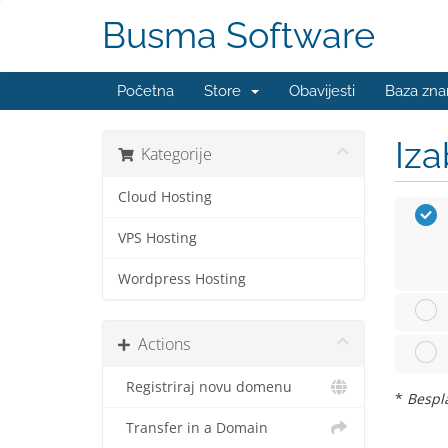
Busma Software
Početna
Store
Obavijesti
Baza zna
Iza
Kategorije
Cloud Hosting
VPS Hosting
Wordpress Hosting
Actions
Registriraj novu domenu
*
Bespla
Transfer in a Domain