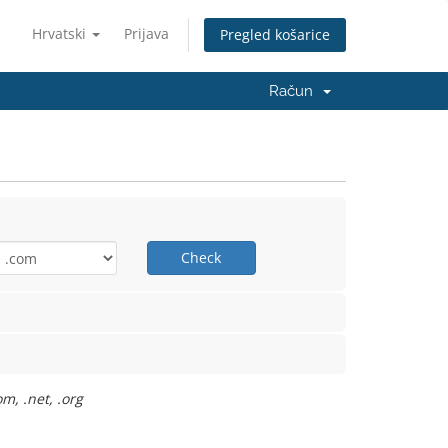
Hrvatski
Prijava
Pregled košarice
Račun
Check
m, .net, .org