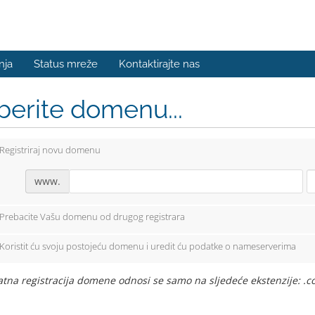
nja
Status mreže
Kontaktirajte nas
berite domenu...
Registriraj novu domenu
www.
Prebacite Vašu domenu od drugog registrara
Koristit ću svoju postojeću domenu i uredit ću podatke o nameserverima
tna registracija domene odnosi se samo na sljedeće ekstenzije: .co